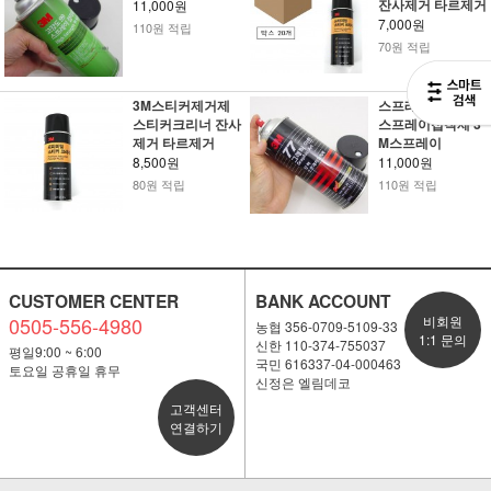
잔사제거 타르제거
11,000원
7,000원
110원 적립
70원 적립
3M스티커제거제
스프레이본드 77
스티커크리너 잔사
스프레이접착제 3
제거 타르제거
M스프레이
8,500원
11,000원
80원 적립
110원 적립
CUSTOMER CENTER
BANK ACCOUNT
0505-556-4980
비회원
농협 356-0709-5109-33
1:1 문의
신한 110-374-755037
평일9:00 ~ 6:00
국민 616337-04-000463
토요일 공휴일 휴무
신정은 엘림데코
고객센터
연결하기