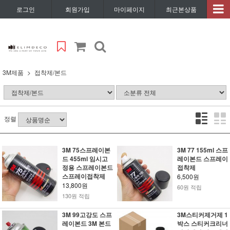
로그인
회원가입
마이페이지
최근본상품
3M제품
접착제/본드
정렬
3M 75스프레이본
3M 77 155ml 스프
드 455ml 임시고
레이본드 스프레이
정용 스프레이본드
접착제
스프레이접착제
6,500원
13,800원
60원 적립
130원 적립
3M 99고강도 스프
3M스티커제거제 1
레이본드 3M 본드
박스 스티커크리너