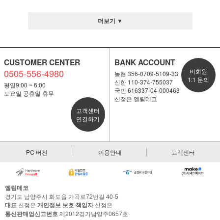
더보기 ▼
CUSTOMER CENTER
BANK ACCOUNT
0505-556-4980
비회원
농협 356-0709-5109-33
1:1 문의
신한 110-374-755037
평일9:00 ~ 6:00
국민 616337-04-000463
토요일 공휴일 휴무
신정은 엘림데코
고객센터
연결하기
PC 버전
이용안내
고객센터
엘림데코
경기도 남양주시 화도읍 가곡로72번길 40-5
대표
신정은
개인정보 보호 책임자
신정은
통신판매업신고번호
제2012경기남양주0657호