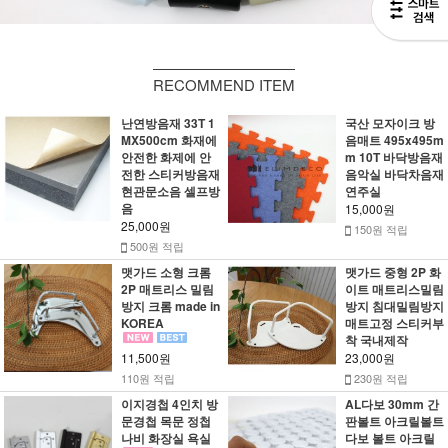
RECOMMEND ITEM
난연방음재 33T 1
국산 모자이크 방
MX500cm 화재에
음매트 495x495m
안전한 화제에 안
m 10T 바닥방음재
전한 스티커방음재
음악실 바닥차음재
현관문소음 셀프방
연주실
음
15,000원
25,000원
150원 적립
500원 적립
맷가드 소형 크롬
맷가드 중형 2P 화
2P 매트리스 밀림
이트 매트리스밀림
방지 크롬 made in
방지 침대밀림방지
KOREA
매트고정 스티커부
착 국내제작
11,500원
23,000원
110원 적립
230원 적립
이지경첩 4인치 방
AL다보 30mm 간
문경첩 목문 정첩
판볼트 아크릴볼트
나비 화장실 욕실
다보 볼트 아크릴