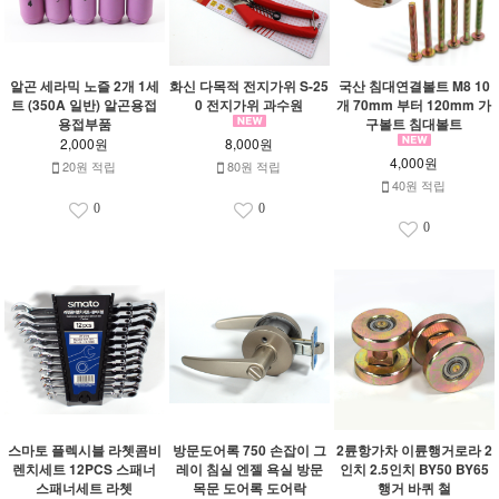
알곤 세라믹 노즐 2개 1세
화신 다목적 전지가위 S-25
국산 침대연결볼트 M8 10
트 (350A 일반) 알곤용접
0 전지가위 과수원
개 70mm 부터 120mm 가
용접부품
구볼트 침대볼트
2,000원
8,000원
4,000원
20원 적립
80원 적립
40원 적립
0
0
0
스마토 플렉시블 라쳇콤비
방문도어록 750 손잡이 그
2륜항가차 이륜행거로라 2
렌치세트 12PCS 스패너
레이 침실 엔젤 욕실 방문
인치 2.5인치 BY50 BY65
스패너세트 라쳇
목문 도어록 도어락
행거 바퀴 철