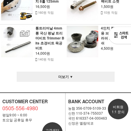
치 8홀 125mm
팩비트 소켓
16,500원
1,500원
160원 적립
10원 적립
통트리머날 4mm
4인치 철 그라인더
롱 국산 평날 트리
용 브러쉬 철용 브
머비트 Trimmer B
러쉬 그라인더브러
its 초경비트 목공
쉬
비트
4,500원
14,000원
140원 적립
더보기 ▼
CUSTOMER CENTER
BANK ACCOUNT
0505-556-4980
비회원
농협 356-0709-5109-33
1:1 문의
신한 110-374-755037
평일9:00 ~ 6:00
국민 616337-04-000463
토요일 공휴일 휴무
신정은 엘림데코
고객센터