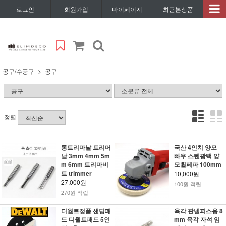
로그인
회원가입
마이페이지
최근본상품
공구/수공구
공구
정렬
통트리마날 트리머
국산 4인치 양모
날 3mm 4mm 5m
빠우 스텐광택 양
m 6mm 트리마비
모휠페파 100mm
트 trimmer
10,000원
27,000원
100원 적립
270원 적립
디월트정품 샌딩패
육각 판넬피스용 8
드 디월트패드 5인
mm 육각 자석 임