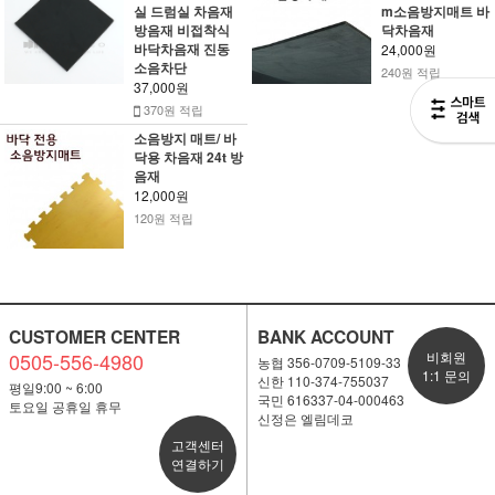
실 드럼실 차음재
m소음방지매트 바
방음재 비접착식
닥차음재
바닥차음재 진동
24,000원
소음차단
240원 적립
37,000원
370원 적립
소음방지 매트/ 바
닥용 차음재 24t 방
음재
12,000원
120원 적립
CUSTOMER CENTER
BANK ACCOUNT
0505-556-4980
비회원
농협 356-0709-5109-33
1:1 문의
신한 110-374-755037
평일9:00 ~ 6:00
국민 616337-04-000463
토요일 공휴일 휴무
신정은 엘림데코
고객센터
연결하기