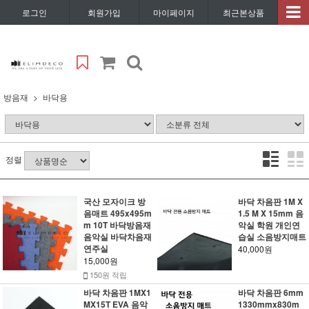
로그인
회원가입
마이페이지
최근본상품
방음재
바닥용
정렬
국산 모자이크 방
바닥 차음판 1M X
음매트 495x495m
1.5 M X 15mm 음
m 10T 바닥방음재
악실 학원 개인연
음악실 바닥차음재
습실 소음방지매트
연주실
40,000원
15,000원
150원 적립
바닥 차음판 1MX1
바닥 차음판 6mm
MX15T EVA 음악
1330mmx830m