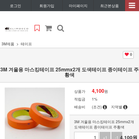
로그인
회원가입
마이페이지
최근본상품
3M제품
테이프
0
3M 겨울용 마스킹테이프 25mmx2개 도색테이프 종이테이프 주
황색
4,100
상품가
원
적립금
1%
배송비
(조건)
지역별
3M 겨울용 마스킹테이프 25mmx2개
도색테이프 종이테이프 주황색
4,100
원
+1
-1