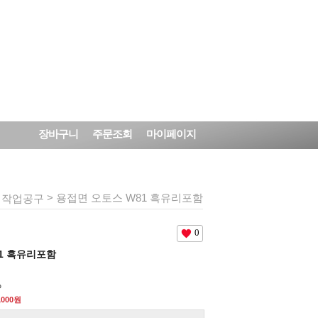
장바구니
주문조회
마이페이지
>
> 용접면 오토스 W81 흑유리포함
작업공구
0
1 흑유리포함
%
,000원