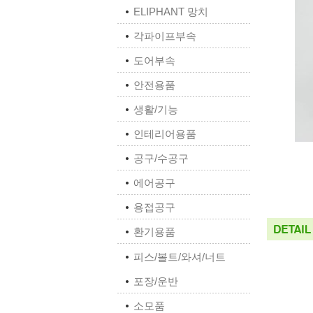
ELIPHANT 망치
각파이프부속
도어부속
안전용품
생활/기능
인테리어용품
공구/수공구
에어공구
용접공구
환기용품
피스/볼트/와셔/너트
포장/운반
소모품