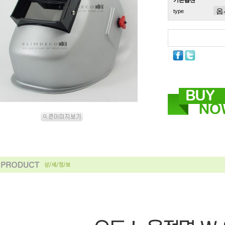
기본옵션
type