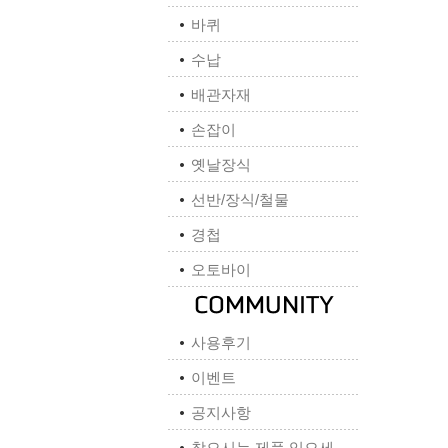
바퀴
수납
배관자재
손잡이
옛날장식
선반/장식/철물
경첩
오토바이
사용후기
이벤트
공지사항
찾으시는 제품 있으세