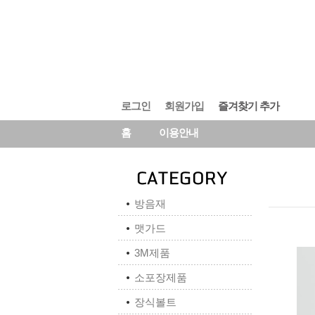
로그인
회원가입
즐겨찾기 추가
홈
이용안내
방음재
맷가드
3M제품
소포장제품
장식볼트