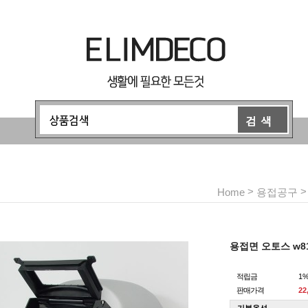
>
Home
용접공구
용접면 오토스 w8
적립금
1
판매가격
22