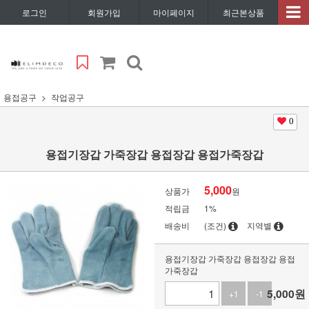
로그인
회원가입
마이페이지
최근본상품
용접공구
작업공구
0
용접기장갑 가죽장갑 용접장갑 용접가죽장갑
5,000
상품가
원
적립금
1%
배송비
(조건)
지역별
용접기장갑 가죽장갑 용접장갑 용접
가죽장갑
5,000
원
+1
-1