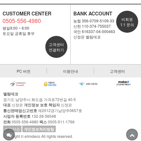
CUSTOMER CENTER
BANK ACCOUNT
0505-556-4980
비회원
농협 356-0709-5109-33
1:1 문의
신한 110-374-755037
평일9:00 ~ 6:00
국민 616337-04-000463
토요일 공휴일 휴무
신정은 엘림데코
고객센터
연결하기
PC 버전
이용안내
고객센터
엘림데코
경기도 남양주시 화도읍 가곡로72번길 40-5
대표
신정은
개인정보 보호 책임자
신정은
통신판매업신고번호
제2012경기남양주0657호
사업자 등록번호
132-26-56548
전화
0505-556-4980
팩스
0505-511-1766
이용약관
개인정보처리방침
Copyright © elimdeco All rights reserved.