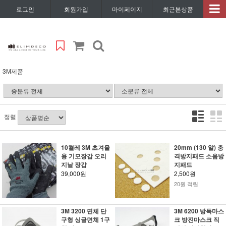
로그인
회원가입
마이페이지
최근본상품
3M제품
정렬
10켤레 3M 초겨울
20mm (130 알) 충
용 기모장갑 오리
격방지패드 소음방
지날 장갑
지패드
39,000원
2,500원
20원 적립
3M 3200 면체 단
3M 6200 방독마스
구형 싱글면체 1구
크 방진마스크 직