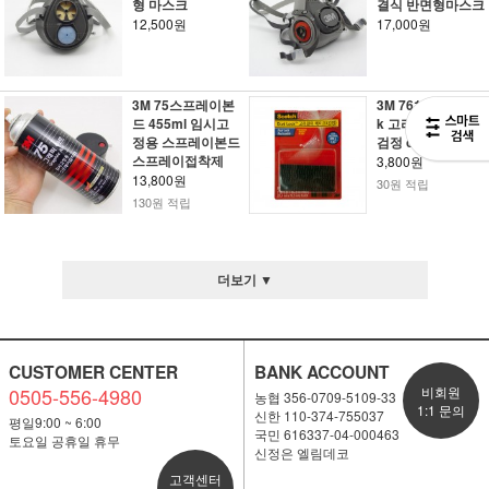
형 마스크
결식 반면형마스크
12,500원
17,000원
3M 75스프레이본
3M 761 Dual Loc
드 455ml 임시고
k 고리걸이 테이프
정용 스프레이본드
검정 cat.9731
스프레이접착제
3,800원
13,800원
30원 적립
130원 적립
더보기 ▼
CUSTOMER CENTER
BANK ACCOUNT
0505-556-4980
비회원
농협 356-0709-5109-33
1:1 문의
신한 110-374-755037
평일9:00 ~ 6:00
국민 616337-04-000463
토요일 공휴일 휴무
신정은 엘림데코
고객센터